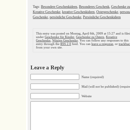
Tags:
Besondere Geschenkideen
,
Besonderes Geschenk
,
Geschenke zu
Kreative Geschenke
,
kreative Geschenkideen
,
Ostergeschenke
,
persona
Geschenke
,
persönliche Geschenke
,
Persönliche Geschenkideen
This entry was posted on Montag, April 6th, 2009 at 15:27 and is file
under
Geschenke für Kinder
,
Geschenke zu Ostern
,
Kreative
Geschenke
,
Witzige Geschenke
. You can follow any responses to this
entry through the
RSS 2.0
feed. You can
leave a response
, or
trackba
from your own site.
Leave a Reply
Name (required)
Mail (will not be published) (requir
Website