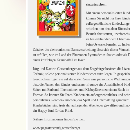
einzutauchen.
Mit einem personalisierten Kin
können Sie nicht nur Ihre Kinde
außergewöhnliche Entdeckungs
schicken, um den alten Rittersle
Besuch abzustatten, unerforscht
zu besiedeln oder dem Osterhas
beim Ostereierbemalen zu helfe
Zeitalter der elektronischen Datenverarbeitung lässt sich dieser Wunsc
zu erfüllen, wie im Land der Pharaonen Pyramiden zu bauen oder als D
einen kniffeligen Kriminalfall zu lösen.
Jörg und Kathrin Gerstenberger aus dem Erzgebirge besitzen die Lizen
Technik, solche personalisierten Kinderbücher aufzulegen. In gespeiche
Geschichten fügen sie auf der ersten Seite eine persönliche Widmung 
Text die Namen des Kindes und seiner Freunde ein. Anschließend binde
Seiten mit Einband, Illustrationen und Klebeplättern zu einem Buch im
Format. So können Sie Ihren Kindern ein außergewöhnliches und sehr
persönliches Geschenk machen, das Spaß und Unterhaltung garantiert.
Kinderbücher sind trotz der aufregenden Abenteuer gewaltfrei und habe
ein Happy-End für das Kind.
Nähere Informationen finden Sie hier:
www.pegastar.com/j.gerstenberger