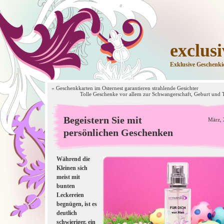
exclus
Exklusive Geschenki
«
Geschenkkarten im Osternest garantieren strahlende Gesichter
Tolle Geschenke vor allem zur Schwangerschaft, Geburt und 
Begeistern Sie mit
März, 
persönlichen Geschenken
Während die
Kleinen sich
meist mit
bunten
Leckereien
begnügen, ist es
deutlich
schwieriger, ein