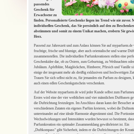
passendes
Geschenk für
Erwachsene zu
finden.
Personalisierte Geschenke liegen im Trend wie nie zuvor. 
individuellen Geschenk, das Sie persönlich auf den zu Beschenk
abstimmen und somit zu einem Unikat machen, erobern Sie gewis
Herz.
Passend zur Jahreszeit und zum Anlass können Sie auf myparfuem.de v
fruchtige, frische und blumige, aber auch orientalische und warme Düf
zusammenstellen. Die individuellen Parfumkreationen stellen eine perf
Geschenkidee dar, ob zu Ostern, zum Geburtstag, zu Weihnachten ode
Jubiläum. Apfelblüte, Maiglöckchen, Himbeere, Pfirsich und Vanille s
einige der insgesamt mehr als dreißig exklusiven und hochwertigen Zut
Trauen Sie sich selbst nicht zu, für jemanden ein Parfum zu designen,
auch einen edlen Geschenkgutschein verschenken.
Auf der Website myparfuem.de wird jeder Kunde selbst zum Parfumeu
Erstes wird eine der vier weiblichen und vier männlichen Duftbasen g
die Duftrichtung festzulegen. Im Anschluss daran kann der Besucher a
verschiedenen Zutaten ein eigenes Parfüm kreieren, wobei die Duftnot
untereinander auf eine ideale Harmonie abgestimmt sind. Die Portioni
Wechselwirkungen und Intensitäten wurden bewusst so bestimmt, dass 
Parfumkreation ein optimaler Zusammenklang gewährleistet ist. Ein
„Duftkompass“ gibt Sicherheit, indem er die Duftrichtungen der Kreat