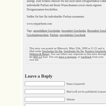
anzeigt. Zum Schluss müssen Sie nur noch einen Designerflakon wähl
individuelle Parfum mit Ihrem Wunschnamen sowie einem eigenen
Designernamen beschriften.
Stellen Sie hier Ihr individuelles Parfum zusammen.
www.myparfuem.com
Tags:
ausgefallene Geschenke
,
besondere Geschenke
,
Besondere Gesc
Geschenkgutschein
,
Parfum
,
persönliches Geschenk
This entry was posted on Mittwoch, März 25th, 2009 at 11:21 and is
filed under
Geschenke für Ihn
,
Geschenke für Sie
,
Kreative Geschenk
Wellness & Beauty
. You can follow any responses to this entry throug
the
RSS 2.0
feed. You can
leave a response
, or
trackback
from your
own site.
Leave a Reply
Name (required)
Mail (will not be published) (requir
Website